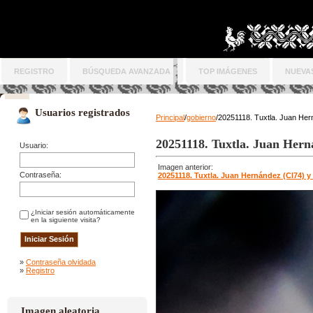
REGISTRO
BÚSQUEDA AVANZADA
TOP IMÁGENES
NUEVA
Usuarios registrados
Principal
/
gobierno
/20251118. Tuxtla. Juan Her
20251118. Tuxtla. Juan Hern
Usuario:
Imagen anterior:
Contraseña:
20251118. Tuxtla. Juan Hernández (CI74) y
¿Iniciar sesión automáticamente
en la siguiente visita?
»
Contraseña olvidada
»
Registro
Imagen aleatoria