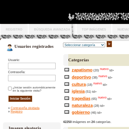
REGISTRO
BÚSQUEDA AVANZADA
TOP IMÁGENES
NUEVA
Usuarios registrados
Categorías
Usuario:
nuevo
zapatismo
(20)
td>
Contraseña:
nuevo
deportivo
(38)
td>
nuevo
cultura
(18)
td>
¿Iniciar sesión automáticamente
iglesia
en la siguiente visita?
(51) td>
nuevo
tragedias
(65)
td>
naturaleza
(28) td>
»
Contraseña olvidada
»
Registro
gobierno
(46) td>
42250
imágenes en
24
categorías.
Imagen aleatoria