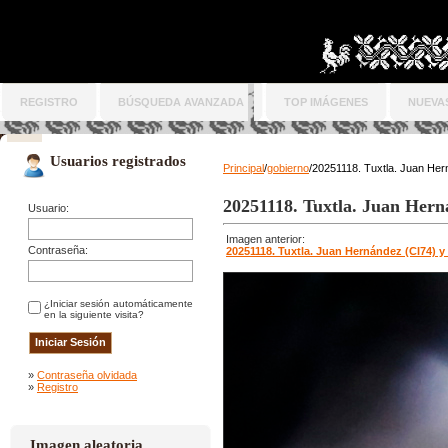
REGISTRO
BÚSQUEDA AVANZADA
TOP IMÁGENES
NUEVA
Usuarios registrados
Principal
/
gobierno
/20251118. Tuxtla. Juan Her
20251118. Tuxtla. Juan Hern
Usuario:
Imagen anterior:
Contraseña:
20251118. Tuxtla. Juan Hernández (CI74) y
¿Iniciar sesión automáticamente
en la siguiente visita?
»
Contraseña olvidada
»
Registro
Imagen aleatoria