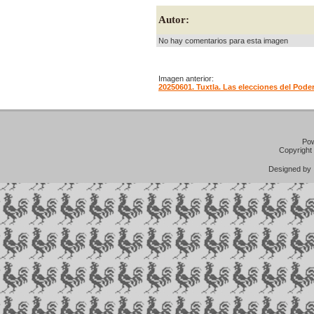
Autor:
No hay comentarios para esta imagen
Imagen anterior:
20250601. Tuxtla. Las elecciones del Poder
Po
Copyright
Designed b