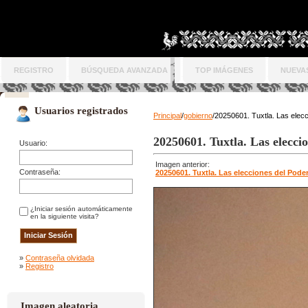
REGISTRO
BÚSQUEDA AVANZADA
TOP IMÁGENES
NUEVA
Usuarios registrados
Principal
/
gobierno
/20250601. Tuxtla. Las elecc
20250601. Tuxtla. Las eleccio
Usuario:
Imagen anterior:
Contraseña:
20250601. Tuxtla. Las elecciones del Poder
¿Iniciar sesión automáticamente
en la siguiente visita?
»
Contraseña olvidada
»
Registro
Imagen aleatoria