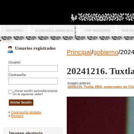
REGISTRO
BÚSQUEDA AVANZADA
TOP IMÁGENES
NUEVA
Usuarios registrados
Principal
/
gobierno
/2024
Usuario:
20241216. Tuxtla
Contraseña:
Imagen anterior:
20241216. Tuxtla. ERA, gobernador de Chia
¿Iniciar sesión automáticamente
en la siguiente visita?
»
Contraseña olvidada
»
Registro
Imagen aleatoria